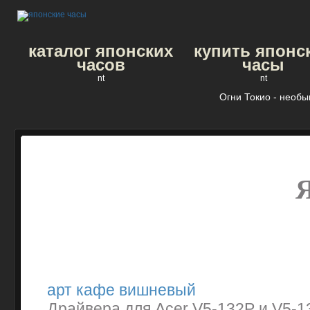
каталог японских
купить японс
часов
часы
nt
nt
Огни Токио - необ
арт кафе вишневый
Драйвера для Acer V5-132P и V5-