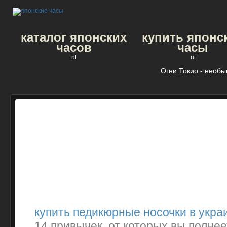
каталог японских
купить японс
часов
часы
nt
nt
Огни Токио - необ
купить педикюрные носочки в укра
14 привычек, от которых вы полне